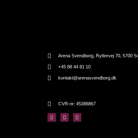
Arena Svendborg, Ryttervej 70, 5700 
+45 88 44 81 10
kontakt@arenasvendborg.dk
CVR-nr: 45388867