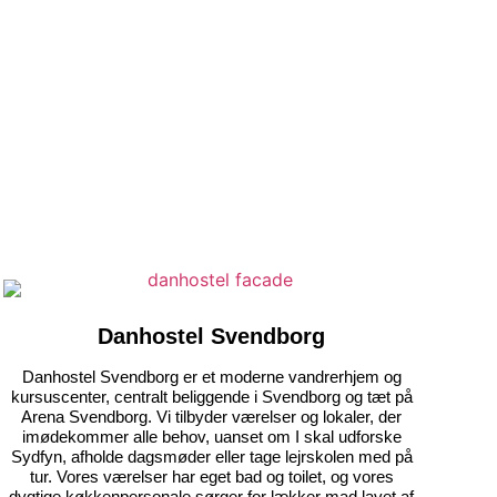
Danhostel Svendborg
Danhostel Svendborg er et moderne vandrerhjem og
kursuscenter, centralt beliggende i Svendborg og tæt på
Arena Svendborg. Vi tilbyder værelser og lokaler, der
imødekommer alle behov, uanset om I skal udforske
Sydfyn, afholde dagsmøder eller tage lejrskolen med på
tur. Vores værelser har eget bad og toilet, og vores
dygtige køkkenpersonale sørger for lækker mad lavet af