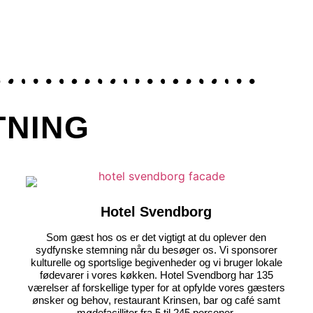
TNING
Hotel Svendborg
Som gæst hos os er det vigtigt at du oplever den
sydfynske stemning når du besøger os. Vi sponsorer
kulturelle og sportslige begivenheder og vi bruger lokale
fødevarer i vores køkken. Hotel Svendborg har 135
værelser af forskellige typer for at opfylde vores gæsters
ønsker og behov, restaurant Krinsen, bar og café samt
mødefacilliter fra 5 til 245 personer.