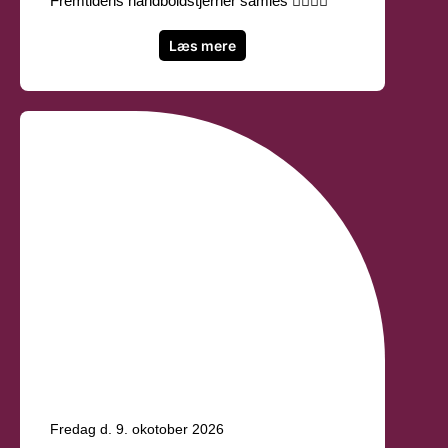
Fremtidens håndboldstjerner samles 🤾‍♂️🤾‍♀️
Læs mere
Fredag d. 9. okotober 2026