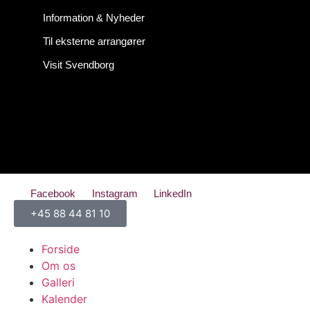
Information & Nyheder
Til eksterne arrangører
Visit Svendborg
CVR-nr: 30145461
Cookiepolitik
Facebook
Instagram
LinkedIn
+45 ‭88 44 81 10
Forside
Om os
Galleri
Kalender