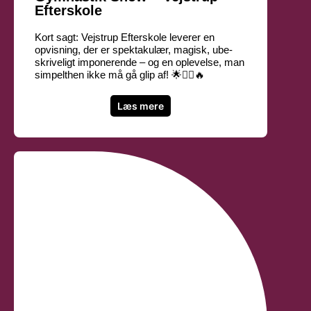
Efterskole
Kort sagt: Vejstrup Efterskole leverer en
opvisning, der er spektakulær, magisk, ube­
skriv­e­ligt imponerende – og en oplevelse, man
simpelthen ikke må gå glip af! 🌟🤸‍♀️🔥
Læs mere