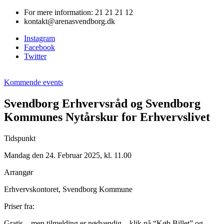
Videre
For mere information: 21 21 21 12
til
kontakt@arenasvendborg.dk
indhold
Instagram
Facebook
Twitter
Kommende events
Svendborg Erhvervsråd og Svendborg
Kommunes Nytårskur for Erhvervslivet
Tidspunkt
Mandag den 24. Februar 2025, kl. 11.00
Arrangør
Erhvervskontoret, Svendborg Kommune
Priser fra:
Gratis – men tilmelding er nødvendig – klik på “Køb Billet” og