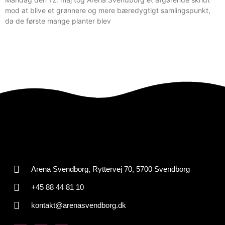
mod at blive et grønnere og mere bæredygtigt samlingspunkt,
da de første mange planter blev
Arena Svendborg, Ryttervej 70, 5700 Svendborg
+45 88 44 81 10
kontakt@arenasvendborg.dk