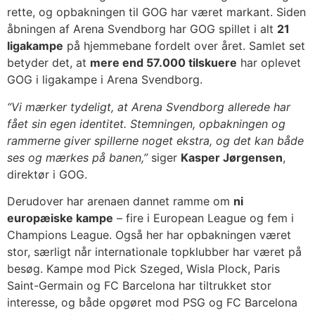
rette, og opbakningen til GOG har været markant. Siden
åbningen af Arena Svendborg har GOG spillet i alt
21
ligakampe
på hjemmebane fordelt over året. Samlet set
betyder det, at
mere end 57.000 tilskuere
har oplevet
GOG i ligakampe i Arena Svendborg.
“Vi mærker tydeligt, at Arena Svendborg allerede har
fået sin egen identitet. Stemningen, opbakningen og
rammerne giver spillerne noget ekstra, og det kan både
ses og mærkes på banen,”
siger
Kasper Jørgensen
,
direktør i GOG.
Derudover har arenaen dannet ramme om
ni
europæiske kampe
– fire i European League og fem i
Champions League. Også her har opbakningen været
stor, særligt når internationale topklubber har været på
besøg. Kampe mod Pick Szeged, Wisla Plock, Paris
Saint-Germain og FC Barcelona har tiltrukket stor
interesse, og både opgøret mod PSG og FC Barcelona