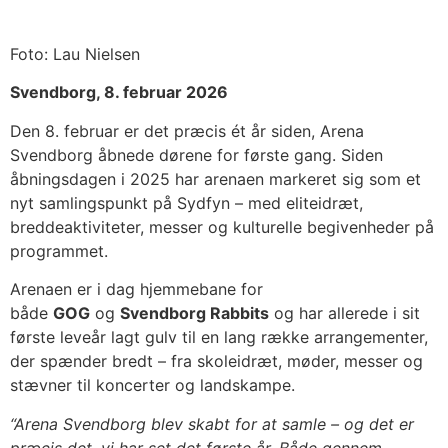
Foto: Lau Nielsen
Svendborg, 8. februar 2026
Den 8. februar er det præcis ét år siden, Arena
Svendborg åbnede dørene for første gang. Siden
åbningsdagen i 2025 har arenaen markeret sig som et
nyt samlingspunkt på Sydfyn – med eliteidræt,
breddeaktiviteter, messer og kulturelle begivenheder på
programmet.
Arenaen er i dag hjemmebane for
både
GOG
og
Svendborg Rabbits
og har allerede i sit
første leveår lagt gulv til en lang række arrangementer,
der spænder bredt – fra skoleidræt, møder, messer og
stævner til koncerter og landskampe.
“Arena Svendborg blev skabt for at samle – og det er
præcis det, vi har set det første år. Både gennem